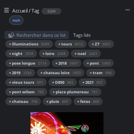
Accueil
/
Tag
6249
nuit
Rechercher dans ce lot
Tags liés
+ illuminations
5499
+ tours
4012
+ Z7
3567
+ night
2535
+ loire
2458
+ noel
2431
+ pose longue
2114
+ 2018
1667
+ pont
1483
+ 2019
1254
+ chateau loire
1053
+ tram
996
+ vieux tours
991
+ D850
983
+ 2021
947
+ pont wilson
785
+ place plumereau
751
+ chateau
730
+ pluie
697
+ fetes
668