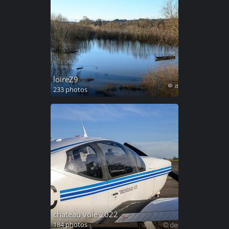
loireZ9
233 photos
chateau vole 2022
184 photos