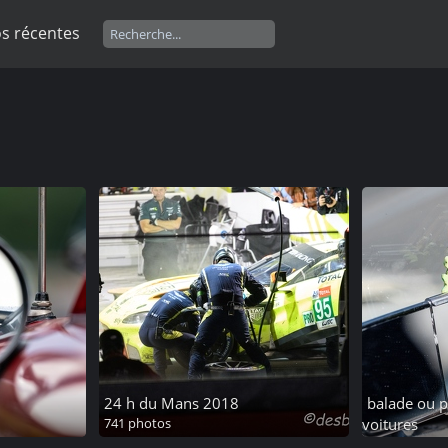
s récentes
24 h du Mans 2018
balade ou p
741 photos
voitures
205 photos