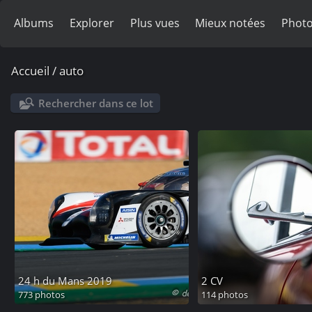
Albums
Explorer
Plus vues
Mieux notées
Photo
Accueil
/
auto
Rechercher dans ce lot
24 h du Mans 2019
2 CV
773 photos
114 photos