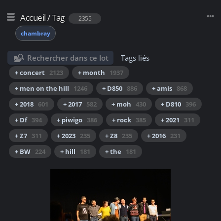
Accueil
/
Tag
2355
chambray
Rechercher dans ce lot
Tags liés
+ concert
2123
+ month
1937
+ men on the hill
1246
+ D850
886
+ amis
868
+ 2018
601
+ 2017
582
+ moh
430
+ D810
396
+ Df
394
+ piwigo
386
+ rock
385
+ 2021
311
+ Z7
311
+ 2023
235
+ Z8
235
+ 2016
231
+ BW
224
+ hill
181
+ the
181