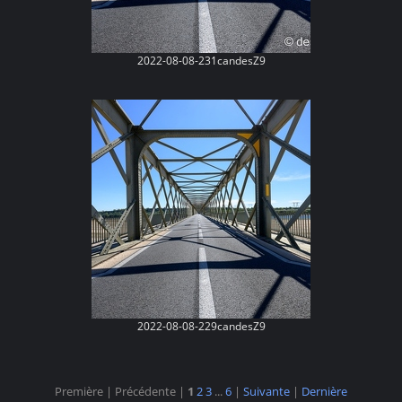
2022-08-08-231candesZ9
2022-08-08-229candesZ9
Première |
Précédente |
1
2
3
...
6
|
Suivante
|
Dernière