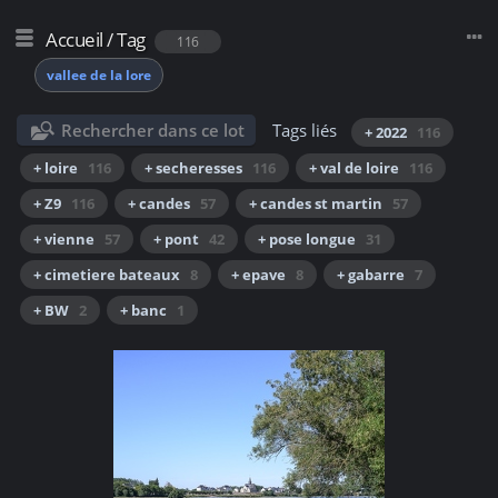
Accueil
/
Tag
116
vallee de la lore
Rechercher dans ce lot
Tags liés
+ 2022
116
+ loire
116
+ secheresses
116
+ val de loire
116
+ Z9
116
+ candes
57
+ candes st martin
57
+ vienne
57
+ pont
42
+ pose longue
31
+ cimetiere bateaux
8
+ epave
8
+ gabarre
7
+ BW
2
+ banc
1