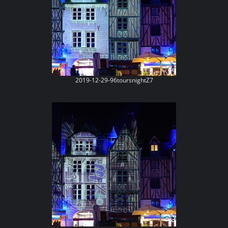
2019-12-29-96toursnightZ7