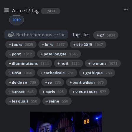
Accueil
/
Tag
7488
2019
Rechercher dans ce lot
Tags liés
+ Z7
5834
+ tours
2625
+ loire
2157
+ ete 2019
1947
+ pont
1812
+ pose longue
1346
+ illuminations
1344
+ nuit
1254
+ le mans
1071
+ D850
1066
+ cathedrale
781
+ gothique
760
+ ile de re
736
+ re
736
+ pont wilson
675
+ sunset
645
+ paris
625
+ vieux tours
577
+ les quais
550
+ seine
550