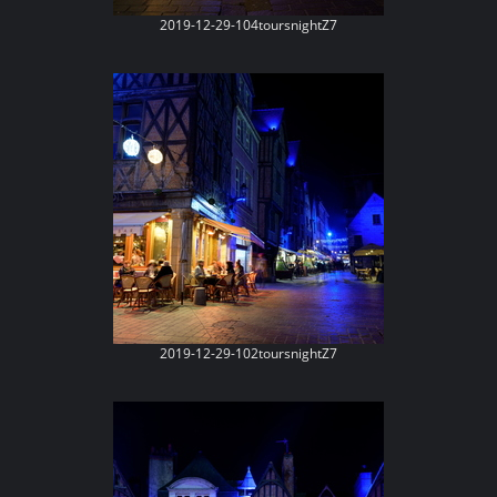
2019-12-29-104toursnightZ7
2019-12-29-102toursnightZ7