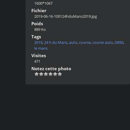
1600*1067
Fichier
2019-06-16-100124hduMans2019.jpg
Poids
889 Ko
Tags
2019
,
24 h du Mans
,
auto
,
course
,
course auto
,
D850
,
le mans
Visites
471
Notez cette photo