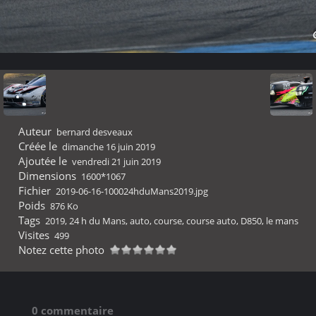
Auteur
bernard desveaux
Créée le
dimanche 16 juin 2019
Ajoutée le
vendredi 21 juin 2019
Dimensions
1600*1067
Fichier
2019-06-16-100024hduMans2019.jpg
Poids
876 Ko
Tags
2019
,
24 h du Mans
,
auto
,
course
,
course auto
,
D850
,
le mans
Visites
499
Notez cette photo
0 commentaire