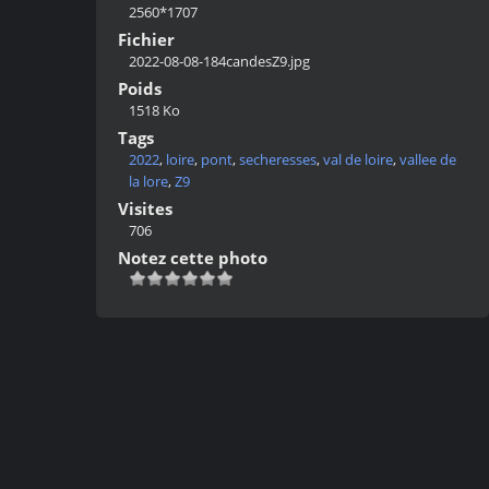
2560*1707
Fichier
2022-08-08-184candesZ9.jpg
Poids
1518 Ko
Tags
2022
,
loire
,
pont
,
secheresses
,
val de loire
,
vallee de
la lore
,
Z9
Visites
706
Notez cette photo