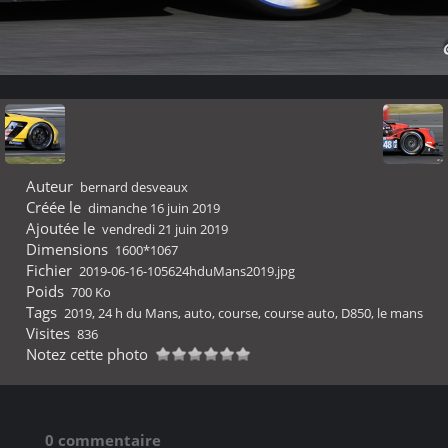
Auteur
bernard desveaux
Créée le
dimanche 16 juin 2019
Ajoutée le
vendredi 21 juin 2019
Dimensions
1600*1067
Fichier
2019-06-16-105624hduMans2019.jpg
Poids
700 Ko
Tags
2019
,
24 h du Mans
,
auto
,
course
,
course auto
,
D850
,
le mans
Visites
836
Notez cette photo
0 commentaire