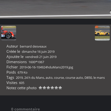
Auteur
bernard desveaux
Créée le
dimanche 16 juin 2019
Ajoutée le
vendredi 21 juin 2019
Dimensions
1600*1067
Fichier
2019-06-16-104924hduMans2019.jpg
Poids
679 Ko
Tags
2019
,
24 h du Mans
,
auto
,
course
,
course auto
,
D850
,
le mans
Visites
605
Notez cette photo
0 commentaire