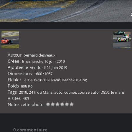
Auteur
bernard desveaux
Créée le
dimanche 16 juin 2019
Ajoutée le
vendredi 21 juin 2019
Dimensions
1600*1067
Fichier
2019-06-16-102024hduMans2019.jpg
Poids
898 Ko
Tags
2019
,
24 h du Mans
,
auto
,
course
,
course auto
,
D850
,
le mans
Visites
489
Notez cette photo
0 commentaire