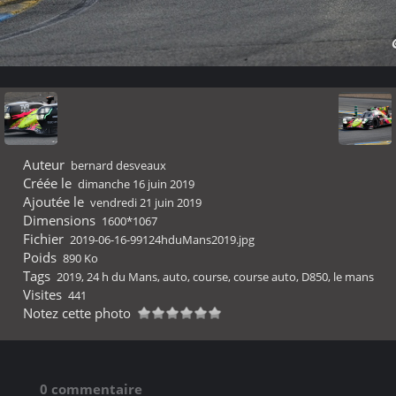
Auteur
bernard desveaux
Créée le
dimanche 16 juin 2019
Ajoutée le
vendredi 21 juin 2019
Dimensions
1600*1067
Fichier
2019-06-16-99124hduMans2019.jpg
Poids
890 Ko
Tags
2019
,
24 h du Mans
,
auto
,
course
,
course auto
,
D850
,
le mans
Visites
441
Notez cette photo
0 commentaire