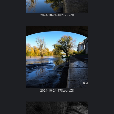
2024-10-24-182toursZ8
2024-10-24-178toursZ8