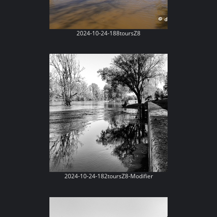
2024-10-24-188toursZ8
2024-10-24-182toursZ8-Modifier