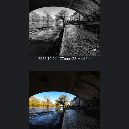
2024-10-24-177toursZ8-Modifier